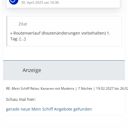
30. April 2025 um 16:36
6. Tag: Funchal - Madeira (Portugal)
7. Tag: Seetag
8. Tag: Santa Cruz de Tenerife (Spanien)
Zitat
» Bestpreise in Sicht
» Routenverlauf (Routenänderungen vorbehalten) 1.
Tag: [...]
Diese Kreuzfahrt buchen
» Bestpreise für eure Urlaubsplanung
Ausflugstipps
Reiseversicherung
Mietwagen
Anzeige
Parken
…
RE: Mein Schiff Relax: Kanaren mit Madeira | 7 Nächte | 19.02.2027 bis 26.02
Schau mal hier:
gerade neue Mein Schiff Angebote gefunden