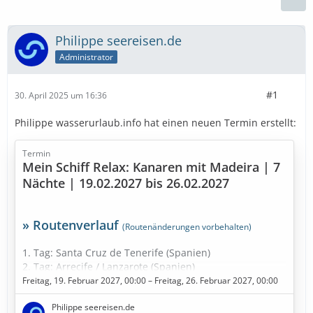
Philippe seereisen.de
Administrator
#1
30. April 2025 um 16:36
Philippe wasserurlaub.info hat einen neuen Termin erstellt:
Termin
Mein Schiff Relax: Kanaren mit Madeira | 7
Nächte | 19.02.2027 bis 26.02.2027
» Routenverlauf
(Routenänderungen vorbehalten)
1. Tag: Santa Cruz de Tenerife (Spanien)
2. Tag: Arrecife / Lanzarote (Spanien)
3. Tag: Gran Canaria (Spanien)
Freitag, 19. Februar 2027, 00:00 – Freitag, 26. Februar 2027, 00:00
4. Tag: Santa Cruz de La Palma (Spanien)
Philippe seereisen.de
5. Tag: Seetag