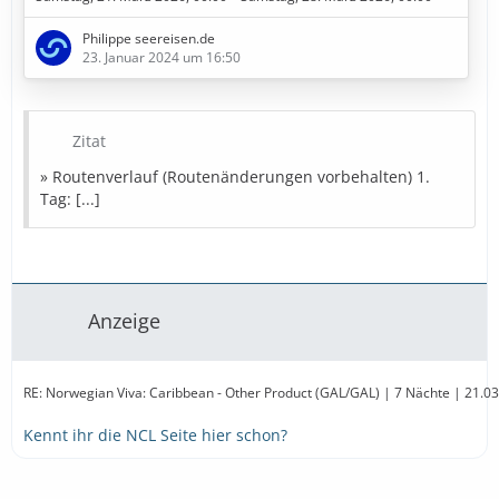
3. Tag: Cozumel (Mexiko)
Philippe seereisen.de
4. Tag: Harvest Caye (Belize)
23. Januar 2024 um 16:50
5. Tag: Roatán (Honduras)
6. Tag: Costa Maya (Mexiko)
7. Tag: Seetag
8. Tag: Galveston (USA)
Zitat
» Routenverlauf (Routenänderungen vorbehalten) 1.
» Bestpreise in Sicht
Tag: [...]
Diese Kreuzfahrt buchen
» Bestpreise für eure Urlaubsplanung
Reiseversicherung
Mietwagen
Parken
Hotel
Landurlaub
Amazon
wasserurlaub.info
Anzeige
…
RE: Norwegian Viva: Caribbean - Other Product (GAL/GAL) | 7 Nächte | 21.0
Kennt ihr die NCL Seite hier schon?