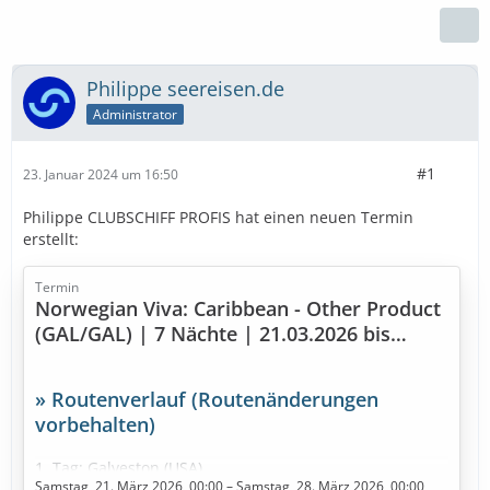
Philippe seereisen.de
Administrator
#1
23. Januar 2024 um 16:50
Philippe CLUBSCHIFF PROFIS hat einen neuen Termin
erstellt:
Termin
Norwegian Viva: Caribbean - Other Product
(GAL/GAL) | 7 Nächte | 21.03.2026 bis
28.03.2026
» Routenverlauf (Routenänderungen
vorbehalten)
1. Tag: Galveston (USA)
Samstag, 21. März 2026, 00:00 – Samstag, 28. März 2026, 00:00
2. Tag: Seetag