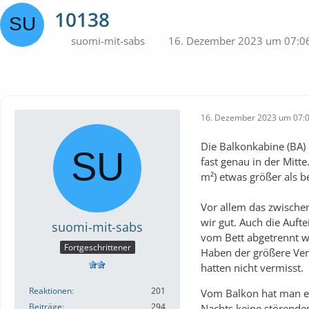
10138
suomi-mit-sabs
16. Dezember 2023 um 07:0
16. Dezember 2023 um 07:
Die Balkonkabine (BA) 
fast genau in der Mitte
m²) etwas größer als 
Vor allem das zwische
wir gut. Auch die Auft
suomi-mit-sabs
vom Bett abgetrennt wa
Fortgeschrittener
Haben der größere Ver
hatten nicht vermisst.
Reaktionen
201
Vom Balkon hat man ei
Beiträge
294
Nachts keine störenden