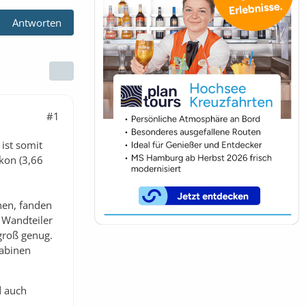
Antworten
#1
ist somit
lkon (3,66
nen, fanden
n Wandteiler
groß genug.
kabinen
d auch