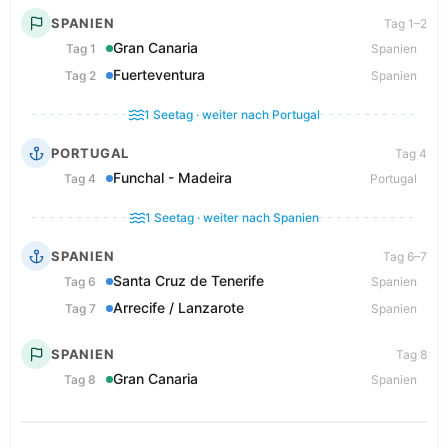
SPANIEN
Tag 1–2
Gran Canaria
Tag 1
Spanien
Fuerteventura
Tag 2
Spanien
1 Seetag · weiter nach Portugal
PORTUGAL
Tag 4
Funchal - Madeira
Tag 4
Portugal
1 Seetag · weiter nach Spanien
SPANIEN
Tag 6–7
Santa Cruz de Tenerife
Tag 6
Spanien
Arrecife / Lanzarote
Tag 7
Spanien
SPANIEN
Tag 8
Gran Canaria
Tag 8
Spanien