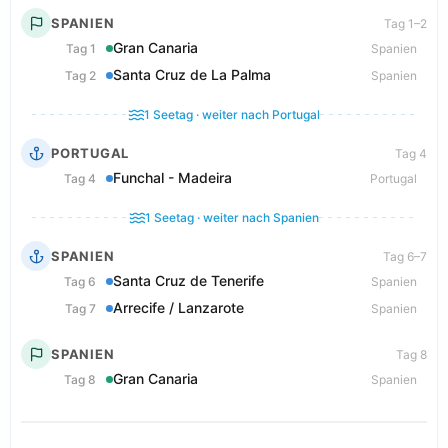
SPANIEN
Tag 1–2
Gran Canaria
Tag 1
Spanien
Santa Cruz de La Palma
Tag 2
Spanien
1 Seetag · weiter nach Portugal
PORTUGAL
Tag 4
Funchal - Madeira
Tag 4
Portugal
1 Seetag · weiter nach Spanien
SPANIEN
Tag 6–7
Santa Cruz de Tenerife
Tag 6
Spanien
Arrecife / Lanzarote
Tag 7
Spanien
SPANIEN
Tag 8
Gran Canaria
Tag 8
Spanien