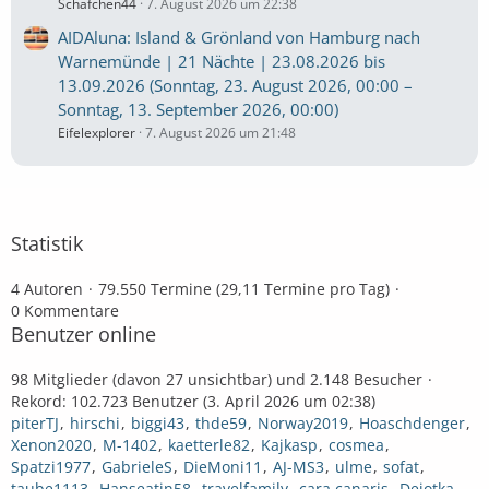
Schäfchen44
7. August 2026 um 22:38
AIDAluna: Island & Grönland von Hamburg nach
Warnemünde | 21 Nächte | 23.08.2026 bis
13.09.2026 (Sonntag, 23. August 2026, 00:00 –
Sonntag, 13. September 2026, 00:00)
Eifelexplorer
7. August 2026 um 21:48
Statistik
4 Autoren
79.550 Termine (29,11 Termine pro Tag)
0 Kommentare
Benutzer online
98 Mitglieder (davon 27 unsichtbar) und 2.148 Besucher
Rekord: 102.723 Benutzer (
3. April 2026 um 02:38
)
piterTJ
hirschi
biggi43
thde59
Norway2019
Hoaschdenger
Xenon2020
M-1402
kaetterle82
Kajkasp
cosmea
Spatzi1977
GabrieleS
DieMoni11
AJ-MS3
ulme
sofat
taube1113
Hanseatin58
travelfamily
cara canaris
Dejotka