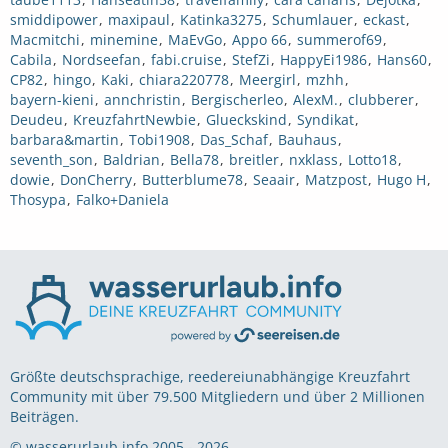
smiddipower
maxipaul
Katinka3275
Schumlauer
eckast
Macmitchi
minemine
MaEvGo
Appo 66
summerof69
Cabila
Nordseefan
fabi.cruise
StefZi
HappyEi1986
Hans60
CP82
hingo
Kaki
chiara220778
Meergirl
mzhh
bayern-kieni
annchristin
Bergischerleo
AlexM.
clubberer
Deudeu
KreuzfahrtNewbie
Glueckskind
Syndikat
barbara&martin
Tobi1908
Das_Schaf
Bauhaus
seventh_son
Baldrian
Bella78
breitler
nxklass
Lotto18
dowie
DonCherry
Butterblume78
Seaair
Matzpost
Hugo H
Thosypa
Falko+Daniela
Größte deutschsprachige, reedereiunabhängige Kreuzfahrt
Community mit über 79.500 Mitgliedern und über 2 Millionen
Beiträgen.
© wasserurlaub.info 2005 - 2026