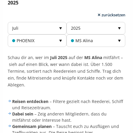
2025
✕ zurücksetzen
Juli
2025
▼
▼
PHOENIX
MS Alina
▼
▼
Schau dir an, wer im
Juli 2025
auf der
MS Alina
mitfährt –
sieh auf einen Blick, wer wann dabei ist. Über 1.500
Termine, sortiert nach Reedereien und Schiffe. Trag dich
ein, finde Mitreisende und knüpfe Kontakte noch vor dem
Ablegen.
Reisen entdecken
– Filtere gezielt nach Reederei, Schiff
und Reisezeitraum.
Dabei sein
– Zeig anderen Mitgliedern, dass du
mitfährst oder Interesse hast.
Gemeinsam planen
– Tauscht euch zu Ausflügen und
Treffpunkten aus. Die Reise beginnt hier.