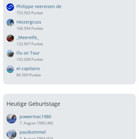
Philippe seereisen.de
753.503 Punkte
Heizergruss
166.594 Punkte
_Meerelfe_
132.907 Punkte
Flo on Tour
102.008 Punkte
el-capitano
86.569 Punkte
Heutige Geburtstage
powermac1980
7. August 1980 (46)
paulbommel
7. August 1964 (62)