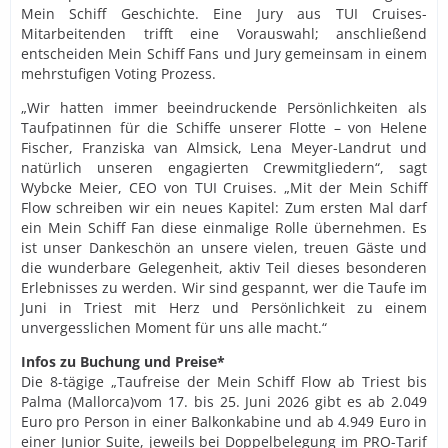
Mein Schiff Geschichte. Eine Jury aus TUI Cruises-
Mitarbeitenden trifft eine Vorauswahl; anschließend
entscheiden Mein Schiff Fans und Jury gemeinsam in einem
mehrstufigen Voting Prozess.
„Wir hatten immer beeindruckende Persönlichkeiten als
Taufpatinnen für die Schiffe unserer Flotte – von Helene
Fischer, Franziska van Almsick, Lena Meyer-Landrut und
natürlich unseren engagierten Crewmitgliedern“, sagt
Wybcke Meier, CEO von TUI Cruises. „Mit der Mein Schiff
Flow schreiben wir ein neues Kapitel: Zum ersten Mal darf
ein Mein Schiff Fan diese einmalige Rolle übernehmen. Es
ist unser Dankeschön an unsere vielen, treuen Gäste und
die wunderbare Gelegenheit, aktiv Teil dieses besonderen
Erlebnisses zu werden. Wir sind gespannt, wer die Taufe im
Juni in Triest mit Herz und Persönlichkeit zu einem
unvergesslichen Moment für uns alle macht.“
Infos zu Buchung und Preise*
Die 8-tägige „Taufreise der Mein Schiff Flow ab Triest bis
Palma (Mallorca)vom 17. bis 25. Juni 2026 gibt es ab 2.049
Euro pro Person in einer Balkonkabine und ab 4.949 Euro in
einer Junior Suite, jeweils bei Doppelbelegung im PRO-Tarif