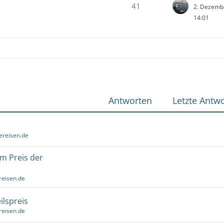
41
2. Dezemb
14:01
Antworten
Letzte Antwo
ereisen.de
um Preis der
reisen.de
ilspreis
reisen.de