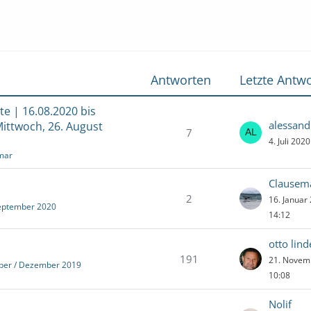
Antworten
Letzte Antwo
e | 16.08.2020 bis
alessand
Mittwoch, 26. August
7
4. Juli 202
mar
Clausem
2
16. Januar
September 2020
14:12
otto lin
191
21. Novem
ber / Dezember 2019
10:08
Nolif