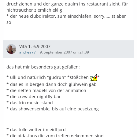
druchziehen und der ganze qualm ins restaurant zieht, für
nichtraucher ziemlich eklig
* der neue clubdirektor, zum einschlafen, sorry.....ist aber
so
Vita 1.-6.9.2007
andrea77
9. September 2007 um 21:39
das hat mir besonders gut gefallen:
* ulli und natürlich "gudrun" *stößchen
*
* das es in bergen dann doch glühwein gab
* die netten mädels von der animation
* die crew der nightfly-bar
* das trio music island
* das showensemble, bis auf eine besetzung
* das tolle wetter im eidfjord
* die aida-fans die zum treffen gekommen sind