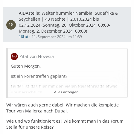
AIDAstella: Weltenbummler Namibia, Südafrika &
Seychellen | 43 Nächte | 20.10.2024 bis
02.12.2024 (Sonntag, 20. Oktober 2024, 00:00-
Montag, 2. Dezember 2024, 00:00)
18Lui
11. September 2024 um 11:39
Zitat von Novesia
Guten Morgen,
Ist ein Forentreffen geplant?
Leider ist das hier mit den vielen Reisethreads etwas
unübersichtlich.
Alles anzeigen
19/20/43 Tage ( plus die Anschlussreisen ab Kapstadt ).
Wir wären auch gerne dabei. Wir machen die komplette
Tour von Mallorca nach Dubai.
Grüße,
Wie und wo funktioniert es? Wie kommt man in das Forum
Novesia
Stella für unsere Reise?
( 20 Tage Tour)