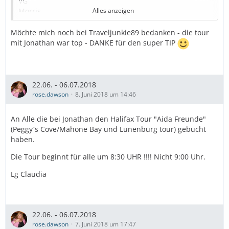
VG
Morris
Alles anzeigen
Möchte mich noch bei Traveljunkie89 bedanken - die tour
mit Jonathan war top - DANKE für den super TIP
Hallo zusammen,
als absoluter Neuling in diesem Forum möchte ich
meinen ersten Beitrag unter dem Bereich "Halifax"
verfassen.
22.06. - 06.07.2018
Meine bessere Hälfte und ich fahren vom 22.06.18-
rose.dawson
8. Juni 2018 um 14:46
06.07.18 die Tour mit der AIDAvita von New York nach
Montreal. Vor allem für den Hafen "Halifax" war ich sehr
An Alle die bei Jonathan den Halifax Tour "Aida Freunde"
unentschlossen, welchen Landausflug wir unternehmen
(Peggy`s Cove/Mahone Bay und Lunenburg tour) gebucht
sollen.
haben.
Wie viele von euch, habe ich mich also durch die Seiten
gelesen und bin auf die vielen positiven Rezensionen zu
Die Tour beginnt für alle um 8:30 UHR !!!! Nicht 9:00 Uhr.
Jonathan Duru gestoßen. Somit habe ich Jonathan eine
Lg Claudia
E-Mail geschrieben und gefragt, welche Tour am
29.06.18 (der Halifax-Tag) angeboten wird. Zunächst bot
Jonathan mir die obligatorische Tour "Halifax und
Peggy's Cove" an, die bereits mehrfach im Forum
22.06. - 06.07.2018
erwähnt wurde. Da die Liegezeit am 29.06.18 aber
rose.dawson
7. Juni 2018 um 17:47
relativ gut ist (08.00 Uhr-20.00 Uhr), fragte ich Jonathan,