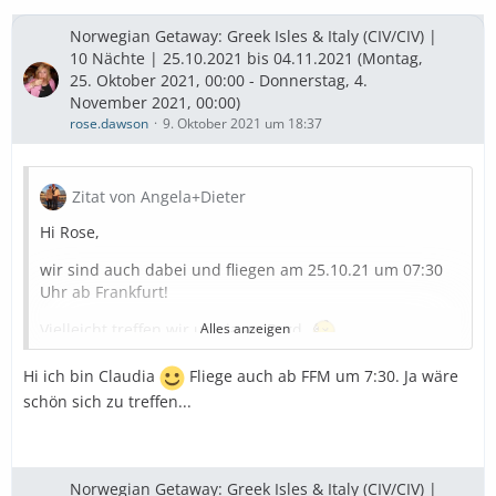
Norwegian Getaway: Greek Isles & Italy (CIV/CIV) |
10 Nächte | 25.10.2021 bis 04.11.2021 (Montag,
25. Oktober 2021, 00:00 - Donnerstag, 4.
November 2021, 00:00)
rose.dawson
9. Oktober 2021 um 18:37
Zitat von Angela+Dieter
Hi Rose,
wir sind auch dabei und fliegen am 25.10.21 um 07:30
Uhr ab Frankfurt!
Vielleicht treffen wir uns ja an Bord.
Alles anzeigen
Wir freuen uns auf eine tolle Reise mit vielen
Hi ich bin Claudia
Fliege auch ab FFM um 7:30. Ja wäre
"Unbekannten"!
schön sich zu treffen...
Viele Grüße
Angela
Norwegian Getaway: Greek Isles & Italy (CIV/CIV) |