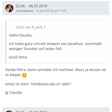
tour and we like to stop at all interesting places to take a
picture.
22.06. - 06.07.2018
You can pay either EURO/USD/CDN after the tour.
rose.dawson
6. Juni 2018 um 11:47
Looking forward to hearing from you.
Danke."
Zitat von P_und_T
Wer also diese Tour mit Jonathan am 29.06.18
durchführen möchte, möge sich gerne bei ihm melden.
Hallo Claudia,
(Kontakt:
info@yourcab.ca
)
ich hatte ganz schnell Antwort von Jonathan, innerhalb
Vielleicht ist die Resonanz am Ende so groß, dass diese
weniger Stunden auf jeden Fall.
Tour durchgeführt wird.
Gruß Petra
Ich wünsche allen noch einen schönen Abend!
Danke Petra, dann schreibe ich nochmal. Muss ja wissen ob
es klappt
email ist doch "info@yourcab.ca" oder?
lg Claudia