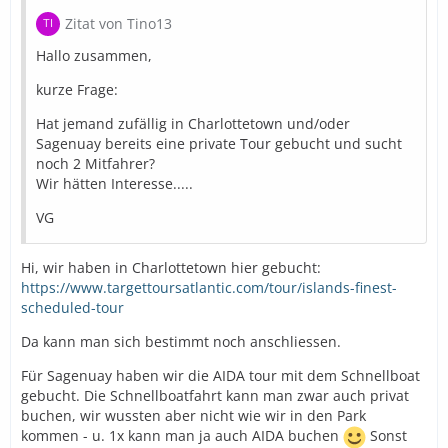
of 7hrs.
Zitat von Tino13
We will meet at the pier at 9.00am with a sign that says:
Hallo zusammen,
AIDA FRIENDS.
Myself or partner will be standing across from where
kurze Frage:
your
ship will dock with that sign.
Hat jemand zufällig in Charlottetown und/oder
Please if you make new friends on the ship or others
Sagenuay bereits eine private Tour gebucht und sucht
that
noch 2 Mitfahrer?
want to join the tour, do bring them and I will give you
Wir hätten Interesse.....
Lobster hahaha!!!.
VG
Danke."
E-Mail vom 28.02.18:
Hi, wir haben in Charlottetown hier gebucht:
https://www.targettoursatlantic.com/tour/islands-finest-
"Sometimes people help you make decisions faster and
scheduled-tour
that's
what you did.We will be doing the Peggy`s Cove/Mahone
Da kann man sich bestimmt noch anschliessen.
und
Lunenburg on the 29th June.
Für Sagenuay haben wir die AIDA tour mit dem Schnellboat
gebucht. Die Schnellboatfahrt kann man zwar auch privat
The rate quoted is CDN dollars, but you can pay either
buchen, wir wussten aber nicht wie wir in den Park
EURO/USD/CDN after the tour.
kommen - u. 1x kann man ja auch AIDA buchen
Sonst