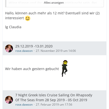
Wäre Klasse und ihr werdet nicht enttäuscht sein. Bei
Alles anzeigen
unserem ersten Ausflug nach Saona mit Seavis Tours
haben wir auch die Ausflügler von AIDA ( an Bord
Hallo, können auch mehr als 12 mit? Eventuell sind wir (2)
gebucht !) gesehen und dien konnten gar nicht
interessiert
entspannen, denn die waren gleich wieder zurück.
lg Claudia
Wir hatten Entspannung pur !
LG Martina+Andreas
29.12.2019 -13.01.2020
Gebt bitte kurz eine Info !
rose.dawson
27. November 2019 um 14:06
Wir haben auch gestern gebucht
7 Night Greek Isles Cruise Sailing On Rhapsody
Of The Seas From 28 Sep 2019 - 05 Oct 2019
rose.dawson
27. Februar 2019 um 17:56