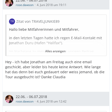
22.06. - 06.07.2018
rose.dawson
4. Juni 2018 um 19:11
Zitat von TRAVELJUNKIE89
Hallo liebe Mitfahrerinnen und Mitfahrer,
in den letzten Tagen hatte ich regen E-Mail-Kontakt mit
Jonathan Duru (Hafen "Halifax").
Im Nachgang zu meiner bereits im vorigen Beitrag
Alles anzeigen
geposteten E-Mail bat mich Jonathan darum, noch zwei
weitere Mails von ihm hier in unserem "AIDA CRUISE-
Hey - ich habe Jonathan am Freitag auch eine email
FORUM" zu veröffentlichen. Vielleicht dienen diese E-
geschickt, aber leider bis heute keine Antwort. Wie lange
Mails ein Stück weit als Entscheidungshilfe für einen
hat das denn bei euch gedauert oder weiss jemand, ob die
Ausflug im Hafen "Halifax".
Tour ausgebucht ist? Danke Claudia
E-Mail vom 27.02.18:
22.06. - 06.07.2018
rose.dawson
4. Juni 2018 um 12:42
"Thank you again for your suggestion.
On the 29th June 2018. we will be doing the Peggy`s
Cove/Mahone Bay und Lunenburg tour with a duration