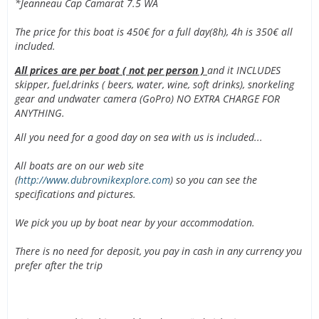
*Jeanneau Cap Camarat 7.5 WA
The price for this boat is 450€ for a full day(8h), 4h is 350€ all
included.
All prices are per boat ( not per person )
and it INCLUDES
skipper, fuel,drinks ( beers, water, wine, soft drinks), snorkeling
gear and undwater camera (GoPro) NO EXTRA CHARGE FOR
ANYTHING.
All you need for a good day on sea with us is included...
All boats are on our web site
(
http://www.dubrovnikexplore.com
) so you can see the
specifications and pictures.
We pick you up by boat near by your accommodation.
There is no need for deposit, you pay in cash in any currency you
prefer after the trip