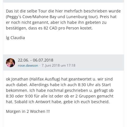
ob es nicht möglich wäre, eine etwas längere Tour
durchzuführen, die in erster Linie Peggy´s Cove, aber
Das ist die selbe Tour die hier mehrfach beschrieben wurde
auch Mahone Bay und Lunenburg beinhaltet.
(Peggy`s Cove/Mahone Bay und Lunenburg tour). Preis hat
Ich erhielt am heutigen Tage folgende Antwort, welche
er noch nicht genannt, aber ich habe ihn gebeten zu
ich auf Jonathans Bitte hin hier im Forum
bestätigen, dass es 82 CAD pro Person kostet.
veröffentlichen soll:
lg Claudia
"Thank you so much for the beautiful mail.
I wish to be a world traveler as the beauty the world has
to
offer is immense.
22.06. - 06.07.2018
We can plan to do The Peggy`s Cove/Mahone Bay and
rose.dawson
7. Juni 2018 um 17:18
Lunenburg
tour.Lunenburg was founded by the Great German
ok Jonathan (Halifax Ausflug) hat geantwortet u. wir sind
people in
auch dabei. Allerdings habe ich auch 8:30 Uhr als Start
1753.One of my favorite small towns in Nova Scotia is
bekommen. Ich habe nochmal geschrieben u. gefragt ob
Lunenburg.
8:30 oder 9:00 für alle ist oder ob er 2 Gruppen gemacht
If you could post this tour on the AIDA CRUISE FORUM
hat. Sobald ich Antwort habe, gebe ich euch bescheid.
for
others to join, then we will do it.
Morgen in 2 Wochen !!!
The rate is $82 pp with 7 hours duration.This is a
private