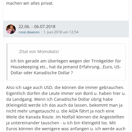
Please, I need you to help me advertise this on the
machen wir alles privat.
cruise
forum for others to join and we will make it fun for ya.
Looking forward to seeing you in Halifax with lots of
smiles,
22.06. - 06.07.2018
camera und sunshine.
rose.dawson
1. Juni 2018 um 12:54
Danke."
Bisher hat sich der positive Eindruck aus dem Forum in
Zitat von Momokatzi
Bezug auf Jonathan Duru bestätigt. Der E-Mail-Kontakt
ist in der Regel schnell und sehr freundlich. Ich bin
Ich bin gerade am überlegen wegen der Trinkgelder für
gespannt darauf, wie die Tour wird.
Housekeeping etc., hat da jemand Erfahrung...Euro, US-
Dollar oder Kanadische Dollar ?
Ich wünsche allen einen schönen Abend!
Also ich sage auch USD, die können die immer gebrauchen.
Eigentlich dürfen die Leute immer von Bord u. haben hier u.
da Landgang. Wenn ich Canadische Dollar übrig habe
(Kleingeld) werde ich das auch da lassen, bekommt man ja
nicht mehr umgetauscht u. die AIDA fährt ja noch eine
Weile die Kanada Route. Im Notfall können die Angestellten
ja untereinander tauschen - u ich bin Kleingeld los. Mit
Euros können die wenigere was anfangen u. ich werde auch