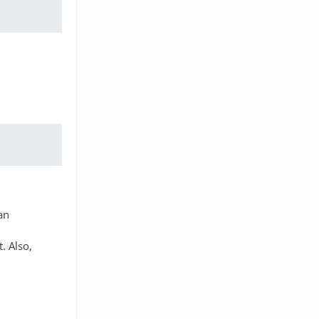
an
. Also,