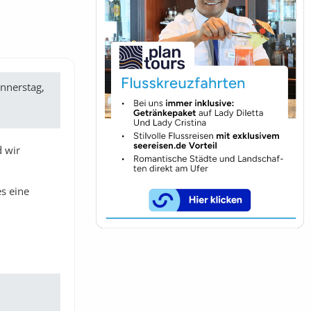
onnerstag,
d wir
s eine