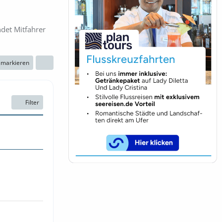
ndet Mitfahrer
n markieren
Filter