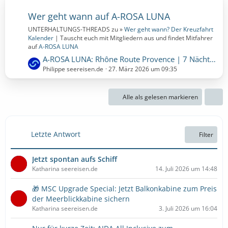
Wer geht wann auf A-ROSA LUNA
UNTERHALTUNGS-THREADS zu »
Wer geht wann? Der Kreuzfahrt
Kalender
| Tauscht euch mit Mitgliedern aus und findet Mitfahrer
auf
A-ROSA LUNA
L
A-ROSA LUNA: Rhône Route Provence | 7 Nächte | 17.10.2027 bis 24.10.2027 (Sonntag, 17. Oktober 2027, 00:00 – Sonntag, 24. Oktober 2027, 00:00)
e
Philippe seereisen.de
27. März 2026 um 09:35
t
z
Alle als gelesen markieren
t
e
B
e
Letzte Antwort
Filter
i
t
Jetzt spontan aufs Schiff
r
Katharina seereisen.de
14. Juli 2026 um 14:48
ä
g
🎁 MSC Upgrade Special: Jetzt Balkonkabine zum Preis
e
der Meerblickkabine sichern
Katharina seereisen.de
3. Juli 2026 um 16:04