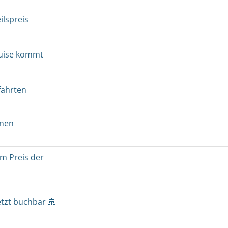
ilspreis
ruise kommt
fahrten
onen
um Preis der
etzt buchbar 🚢