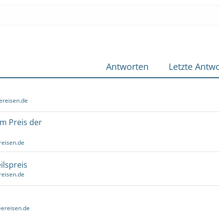
Antworten
Letzte Antwo
ereisen.de
um Preis der
reisen.de
ilspreis
reisen.de
ereisen.de