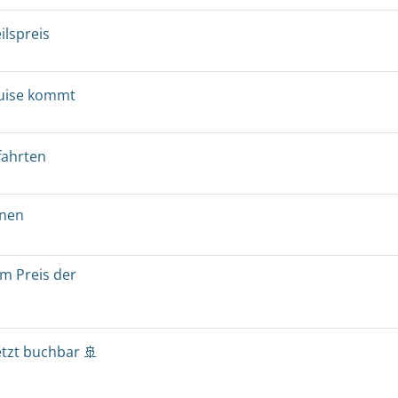
ilspreis
ruise kommt
fahrten
onen
um Preis der
etzt buchbar 🚢