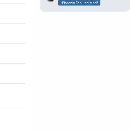
*Phoenix Fan und Mod*