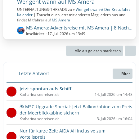
Wer geht wann auf MS Amera
UNTERHALTUNGS-THREADS zu »
Wer geht wann? Der Kreuzfahrt
Kalender
| Tauscht euch jetzt mit anderen Mitgliedern aus und
findet Mitfahrer auf
MS Amera
L
MS Amera: Adventsreise mit MS Amera | 8 Nächte | 05.12.2026 bis 13.12.2026 (Samstag, 5. Dezember 2026, 00:00 – Sonntag, 13. Dezember 2026, 00:00)
e
Inselkicker
17. Juli 2026 um 13:49
t
z
Alle als gelesen markieren
t
e
B
e
Letzte Antwort
Filter
i
t
Jetzt spontan aufs Schiff
r
Katharina seereisen.de
14. Juli 2026 um 14:48
ä
g
🎁 MSC Upgrade Special: Jetzt Balkonkabine zum Preis
e
der Meerblickkabine sichern
Katharina seereisen.de
3. Juli 2026 um 16:04
Nur für kurze Zeit: AIDA All Inclusive zum
Vorteilspreis