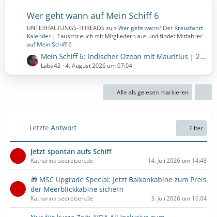
Wer geht wann auf Mein Schiff 6
UNTERHALTUNGS-THREADS zu »
Wer geht wann? Der Kreuzfahrt
Kalender
| Tauscht euch mit Mitgliedern aus und findet Mitfahrer
auf
Mein Schiff 6
L
Mein Schiff 6: Indischer Ozean mit Mauritius | 25 Nächte | 14.11.2026 bis 09.12.2026 (Samstag, 14. November 2026, 00:00 – Mittwoch, 9. Dezember 2026, 00:00)
e
Laba42
4. August 2026 um 07:04
t
z
Alle als gelesen markieren
t
e
B
e
Letzte Antwort
Filter
i
t
Jetzt spontan aufs Schiff
r
Katharina seereisen.de
14. Juli 2026 um 14:48
ä
g
🎁 MSC Upgrade Special: Jetzt Balkonkabine zum Preis
e
der Meerblickkabine sichern
Katharina seereisen.de
3. Juli 2026 um 16:04