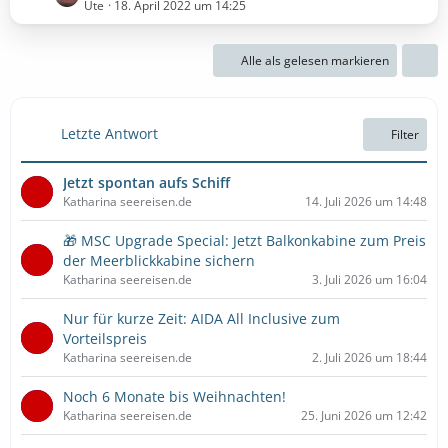
e
Ute
18. April 2022 um 14:25
B
ä
t
e
g
z
i
e
Alle als gelesen markieren
t
t
e
r
B
ä
e
g
Letzte Antwort
Filter
i
e
t
Jetzt spontan aufs Schiff
r
Katharina seereisen.de
14. Juli 2026 um 14:48
ä
g
🎁 MSC Upgrade Special: Jetzt Balkonkabine zum Preis
e
der Meerblickkabine sichern
Katharina seereisen.de
3. Juli 2026 um 16:04
Nur für kurze Zeit: AIDA All Inclusive zum
Vorteilspreis
Katharina seereisen.de
2. Juli 2026 um 18:44
Noch 6 Monate bis Weihnachten!
Katharina seereisen.de
25. Juni 2026 um 12:42