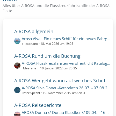
Alles über A-ROSA und die Flusskreuzfahrtschiffe der A-ROSA
Flotte
A-ROSA allgemein
L
Arosa Alva - Ein neues Schiff für ein neues Fahrgebiet: Portugal
e
el-capitano
18. Mai 2026 um 19:05
t
z
A-ROSA Rund um die Buchung
t
L
A-ROSA Flusskreuzfahrten veröffentlicht Katalog 2022
e
e
_Meerelfe_
10. Januar 2022 um 20:35
B
t
e
z
i
A-ROSA Wer geht wann auf welches Schiff
t
t
L
A-ROSA Silva Donau-Katarakten 26.07. - 07.08.2020
e
r
e
Roter Specht
19. November 2019 um 09:31
B
ä
t
e
g
z
i
A-ROSA Reiseberichte
e
t
t
L
AROSA Donna // Donau Klassiker // 09.04. - 16.04.2022
e
r