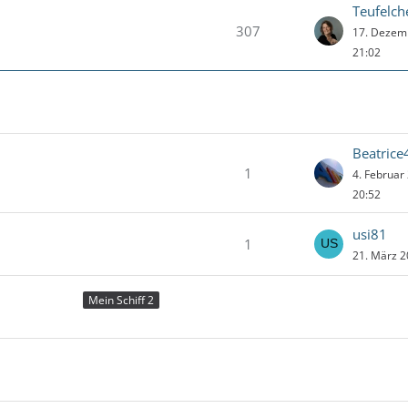
Teufelc
307
17. Dezem
21:02
Beatrice
1
4. Februar
20:52
usi81
1
21. März 
Mein Schiff 2