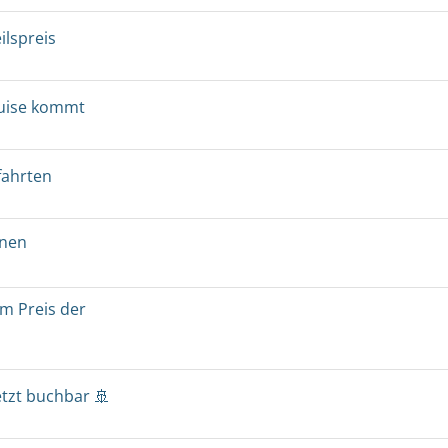
ilspreis
ruise kommt
fahrten
onen
um Preis der
etzt buchbar 🚢