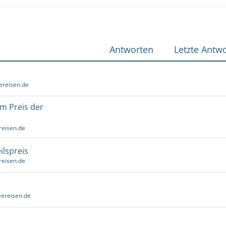
Antworten
Letzte Antwo
ereisen.de
um Preis der
reisen.de
ilspreis
reisen.de
ereisen.de