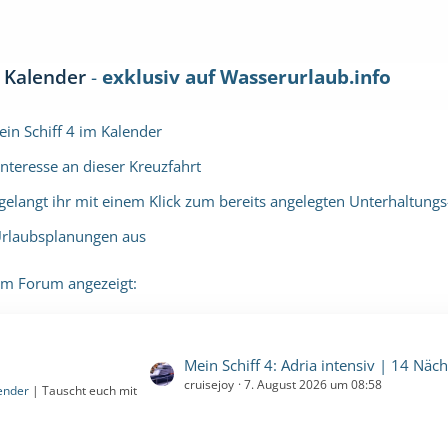
t Kalender
-
exklusiv auf Wasserurlaub.info
in Schiff 4 im Kalender
nteresse an dieser Kreuzfahrt
ngt ihr mit einem Klick zum bereits angelegten Unterhaltungs
rlaubsplanungen aus
em Forum angezeigt:
L
Mein Schiff 4: Adria intensiv | 14 Nächte | 20.09.2026 bis 04.10.2026 (Sonntag, 20. September 2026, 00:00 – S
cruisejoy
7. August 2026 um 08:58
e
ender
| Tauscht euch mit
t
z