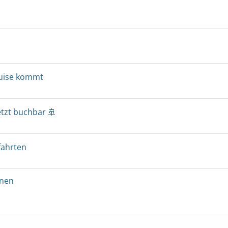
ruise kommt
etzt buchbar 🚢
fahrten
onen