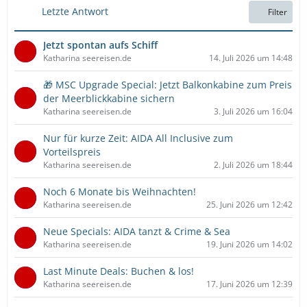
e
g
Letzte Antwort
Filter
i
e
t
Jetzt spontan aufs Schiff
r
Katharina seereisen.de
14. Juli 2026 um 14:48
ä
g
🎁 MSC Upgrade Special: Jetzt Balkonkabine zum Preis
e
der Meerblickkabine sichern
Katharina seereisen.de
3. Juli 2026 um 16:04
Nur für kurze Zeit: AIDA All Inclusive zum
Vorteilspreis
Katharina seereisen.de
2. Juli 2026 um 18:44
Noch 6 Monate bis Weihnachten!
Katharina seereisen.de
25. Juni 2026 um 12:42
Neue Specials: AIDA tanzt & Crime & Sea
Katharina seereisen.de
19. Juni 2026 um 14:02
Last Minute Deals: Buchen & los!
Katharina seereisen.de
17. Juni 2026 um 12:39