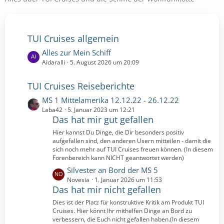
TUI Cruises allgemein
L
Alles zur Mein Schiff
e
Aidaralli
5. August 2026 um 20:09
t
z
TUI Cruises Reiseberichte
t
L
MS 1 Mittelamerika 12.12.22 - 26.12.22
e
e
Laba42
5. Januar 2023 um 12:21
B
Das hat mir gut gefallen
t
e
z
i
Hier kannst Du Dinge, die Dir besonders positiv
t
aufgefallen sind, den anderen Usern mitteilen - damit die
t
e
sich noch mehr auf TUI Cruises freuen können. (In diesem
r
Forenbereich kann NICHT geantwortet werden)
B
ä
e
L
Silvester an Bord der MS 5
g
i
e
Novesia
1. Januar 2026 um 11:53
e
Das hat mir nicht gefallen
t
t
r
z
Dies ist der Platz für konstruktive Kritik am Produkt TUI
ä
t
Cruises. Hier könnt Ihr mithelfen Dinge an Bord zu
g
e
verbessern, die Euch nicht gefallen haben.(In diesem