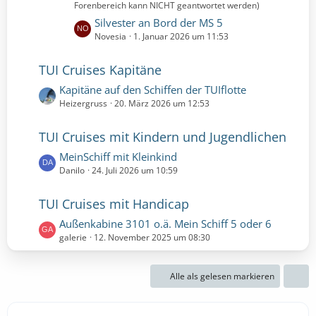
Forenbereich kann NICHT geantwortet werden)
e
B
e
L
Silvester an Bord der MS 5
i
e
Novesia
1. Januar 2026 um 11:53
t
t
r
z
TUI Cruises Kapitäne
ä
t
L
Kapitäne auf den Schiffen der TUIflotte
g
e
e
Heizergruss
20. März 2026 um 12:53
e
B
t
e
z
i
TUI Cruises mit Kindern und Jugendlichen
t
t
L
MeinSchiff mit Kleinkind
e
r
e
Danilo
24. Juli 2026 um 10:59
B
ä
t
e
g
z
i
TUI Cruises mit Handicap
e
t
t
L
Außenkabine 3101 o.ä. Mein Schiff 5 oder 6
e
r
e
galerie
12. November 2025 um 08:30
B
ä
t
e
g
z
i
e
Alle als gelesen markieren
t
t
e
r
B
ä