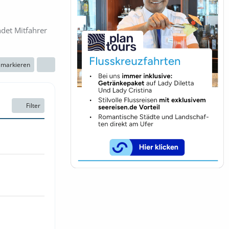
ndet Mitfahrer
n markieren
Filter