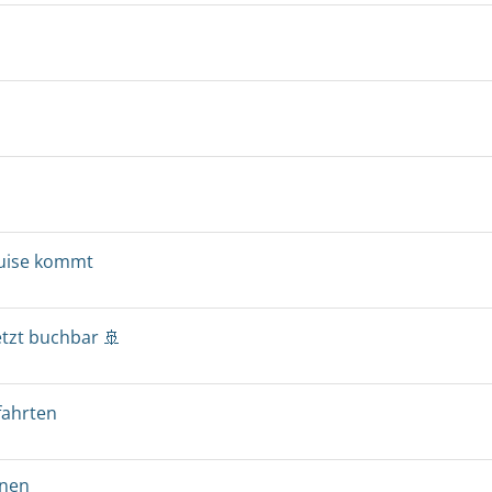
ruise kommt
etzt buchbar 🚢
fahrten
onen