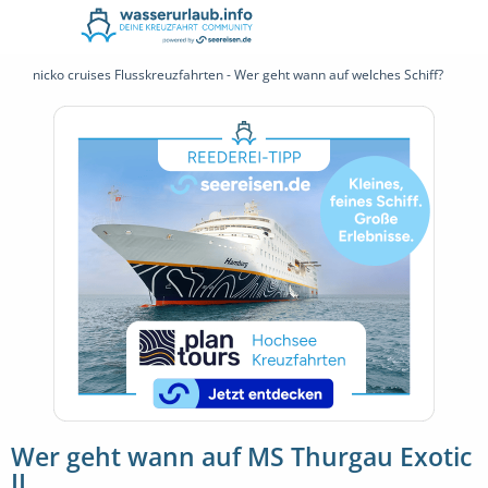
nicko cruises Flusskreuzfahrten - Wer geht wann auf welches Schiff?
Wer geht wann auf MS Thurgau Exotic
II