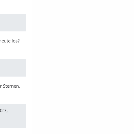
heute los?
r Sternen.
027,