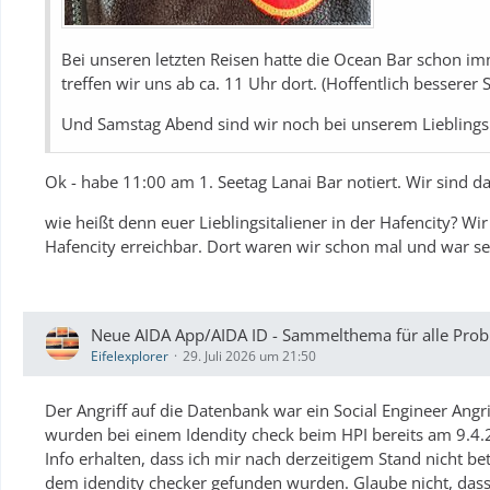
Bei unseren letzten Reisen hatte die Ocean Bar schon im
treffen wir uns ab ca. 11 Uhr dort. (Hoffentlich besserer Se
Und Samstag Abend sind wir noch bei unserem Lieblingsita
Ok - habe 11:00 am 1. Seetag Lanai Bar notiert. Wir sind
wie heißt denn euer Lieblingsitaliener in der Hafencity? W
Hafencity erreichbar. Dort waren wir schon mal und war se
Neue AIDA App/AIDA ID - Sammelthema für alle Probl
Eifelexplorer
29. Juli 2026 um 21:50
Der Angriff auf die Datenbank war ein Social Engineer Angr
wurden bei einem Idendity check beim HPI bereits am 9.4
Info erhalten, dass ich mir nach derzeitigem Stand nicht be
dem idendity checker gefunden wurden. Glaube nicht, dass d