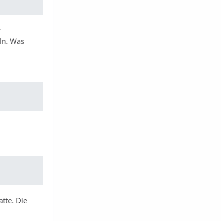
r
eln. Was
atte. Die