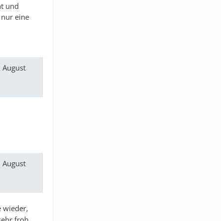
nt und
 nur eine
 August
 August
e wieder,
sehr froh