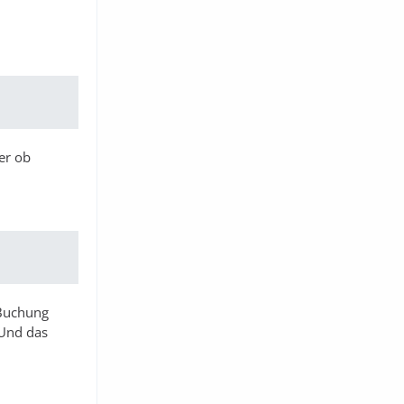
er ob
 Buchung
 Und das