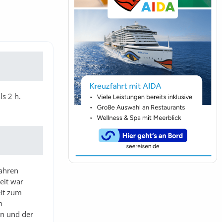
ls 2 h.
fahren
eit war
eit zum
m
en und der