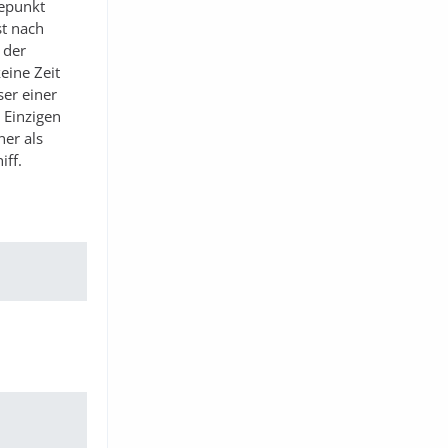
tepunkt
st nach
 der
eine Zeit
ser einer
 Einzigen
ner als
iff.