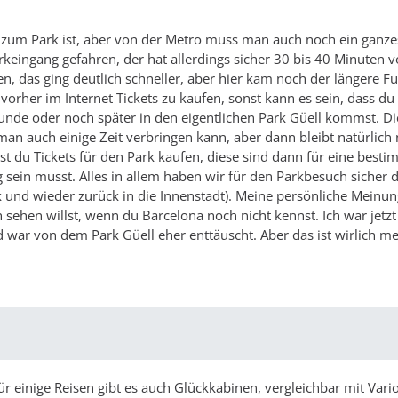
is zum Park ist, aber von der Metro muss man auch noch ein ganze
rkeingang gefahren, der hat allerdings sicher 30 bis 40 Minuten 
en, das ging deutlich schneller, aber hier kam noch der längere 
 vorher im Internet Tickets zu kaufen, sonst kann es sein, dass d
tunde oder noch später in den eigentlichen Park Güell kommst. Die
man auch einige Zeit verbringen kann, aber dann bleibt natürlich 
nst du Tickets für den Park kaufen, diese sind dann für eine best
ein musst. Alles in allem haben wir für den Parkbesuch sicher d
k und wieder zurück in die Innenstadt). Meine persönliche Meinung
h sehen willst, wenn du Barcelona noch nicht kennst. Ich war jetz
d war von dem Park Güell eher enttäuscht. Aber das ist wirlich m
 einige Reisen gibt es auch Glückkabinen, vergleichbar mit Vario