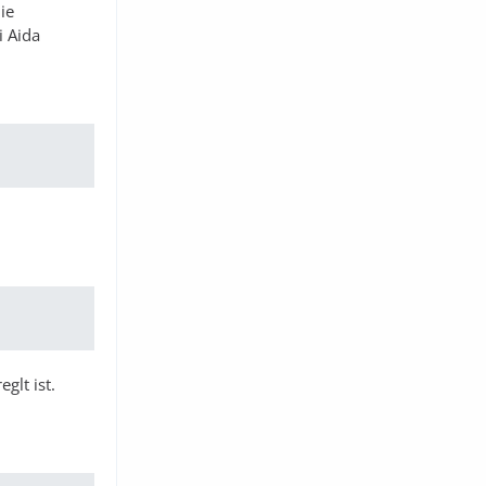
ie
i Aida
glt ist.