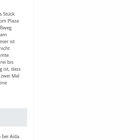
s Stück
vom Plaza
Fußweg
u am
ser ist
nicht
immte
rei bis
 ist, dass
t zwei Mal
eine
 bei Aida.