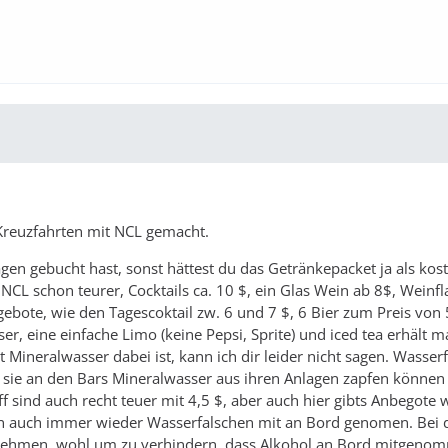
 Kreuzfahrten mit NCL gemacht.
agen gebucht hast, sonst hättest du das Getränkepacket ja als kos
NCL schon teurer, Cocktails ca. 10 $, ein Glas Wein ab 8$, Weinf
ngebote, wie den Tagescoktail zw. 6 und 7 $, 6 Bier zum Preis von
er, eine einfache Limo (keine Pepsi, Sprite) und iced tea erhält 
 Mineralwasser dabei ist, kann ich dir leider nicht sagen. Wasser
b sie an den Bars Mineralwasser aus ihren Anlagen zapfen können
ff sind auch recht teuer mit 4,5 $, aber auch hier gibts Anbegote
ben auch immer wieder Wasserfalschen mit an Bord genomen. Bei 
 nehmen, wohl um zu verhindern, dass Alkohol an Bord mitgeno