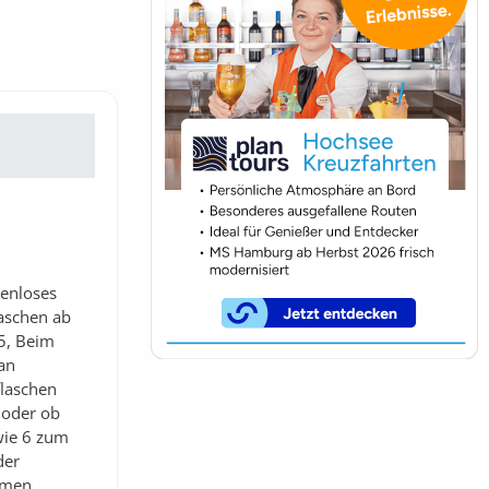
tenloses
laschen ab
 5, Beim
man
flaschen
 oder ob
 wie 6 zum
der
mmen