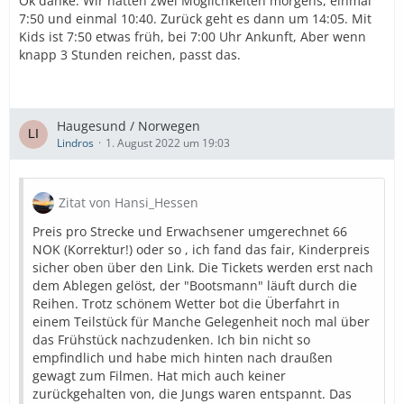
Ok danke. Wir hätten zwei Möglichkeiten morgens, einmal
7:50 und einmal 10:40. Zurück geht es dann um 14:05. Mit
Kids ist 7:50 etwas früh, bei 7:00 Uhr Ankunft, Aber wenn
knapp 3 Stunden reichen, passt das.
Haugesund / Norwegen
Lindros
1. August 2022 um 19:03
Zitat von Hansi_Hessen
Preis pro Strecke und Erwachsener umgerechnet 66
NOK (Korrektur!) oder so , ich fand das fair, Kinderpreis
sicher oben über den Link. Die Tickets werden erst nach
dem Ablegen gelöst, der "Bootsmann" läuft durch die
Reihen. Trotz schönem Wetter bot die Überfahrt in
einem Teilstück für Manche Gelegenheit noch mal über
das Frühstück nachzudenken. Ich bin nicht so
empfindlich und habe mich hinten nach draußen
gewagt zum Filmen. Hat mich auch keiner
zurückgehalten von, die Jungs waren entspannt. Das