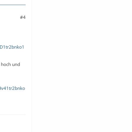
#4
fD1tr2bnko1
g hoch und
Hv41tr2bnko