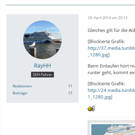
24. April 2014 um 20:13
Gleiches gilt für die Ai
[Blockierte Grafik:
http://37.media.tum
_1280.jpg
]
RayHH
Beim Einlaufen hört m
runter geht, kommt eve
SEH-Fahrer
[Blockierte Grafik:
Reaktionen
11
http://24.media.tum
Beiträge
17
1_1280.jpg
]