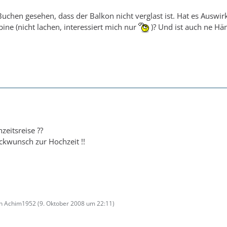
chen gesehen, dass der Balkon nicht verglast ist. Hat es Auswi
abine (nicht lachen, interessiert mich nur
)? Und ist auch ne Hä
zeitsreise ??
ckwunsch zur Hochzeit !!
von Achim1952 (
9. Oktober 2008 um 22:11
)