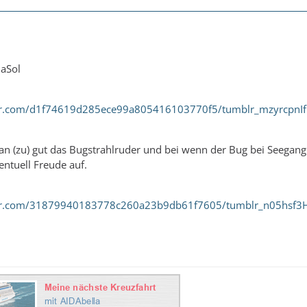
daSol
blr.com/d1f74619d285ece99a805416103770f5/tumblr_mzyrcpnI
an (zu) gut das Bugstrahlruder und bei wenn der Bug bei Seegan
ntuell Freude auf.
blr.com/31879940183778c260a23b9db61f7605/tumblr_n05hsf3