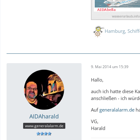
Hamburg, Schif
9. Mai 2014 um 15:39
Hallo,
auch ich hatte diese K
anschließen - ich würd
Auf
generalalarm.de
ha
AIDAharald
VG,
www.generalalarm.de
Harald