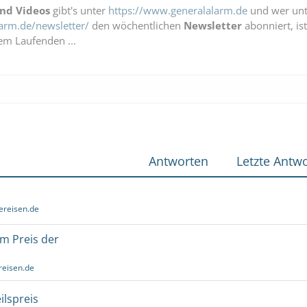
und Videos
gibt's unter
https://www.generalalarm.de
und wer unt
arm.de/newsletter/
den wöchentlichen
Newsletter
abonniert, is
em Laufenden ...
Antworten
Letzte Antwo
ereisen.de
um Preis der
reisen.de
ilspreis