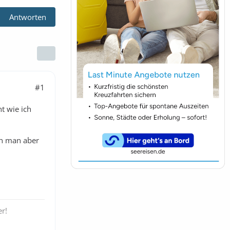
Antworten
#1
t wie ich
nn man aber
r!