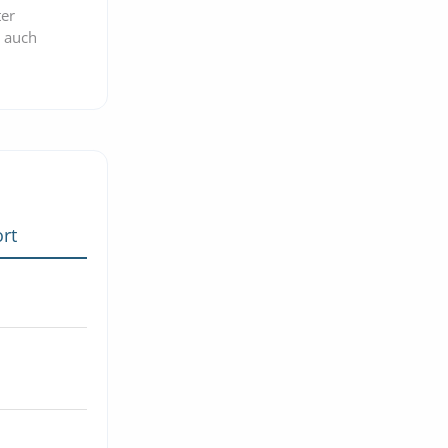
er
t auch
rt