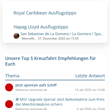
Royal Caribbean Ausflugstipps
Hapag Lloyd Ausflugstipps
L
San Sebastian de La Gomera / La Gomera / Spanien
e
_Meerelfe_
27. Dezember 2020 um 15:59
t
z
t
Unsere Top 5 Kreuzfahrt Empfehlungen für
e
B
Euch
e
i
Thema
Letzte Antwort
t
r
Jetzt spontan aufs Schiff
ä
Katharina seereisen.de
14. Juli 2026 um 14:48
g
e
🎁 MSC Upgrade Special: Jetzt Balkonkabine zum Preis
der Meerblickkabine sichern
Katharina seereisen.de
3. Juli 2026 um 16:04