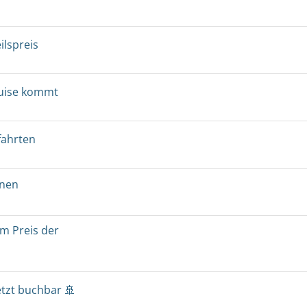
ilspreis
ruise kommt
fahrten
onen
um Preis der
etzt buchbar 🚢