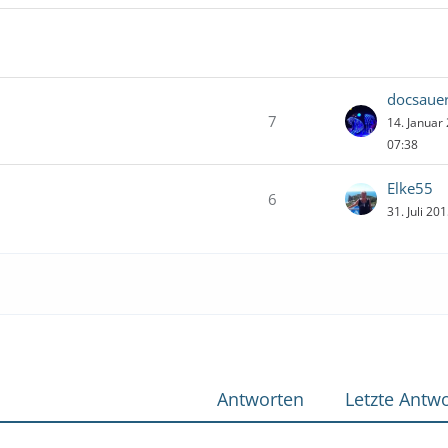
docsaue
7
14. Januar
07:38
Elke55
6
31. Juli 20
Antworten
Letzte Antwo