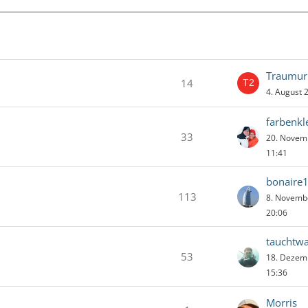
Traumur
14
4. August 
farbenkl
33
20. Novem
11:41
bonaire
113
8. Novemb
20:06
tauchtw
53
18. Dezem
15:36
Morris