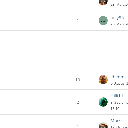
1
23. März 
Jolly95
1
26. März 
khimmi
13
6. August 
Hilli11
2
8. Septem
16:10
Morris
1
17. Oktob