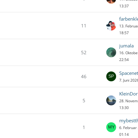
13:37
farbenkl
11
13. Febru
18:57
jumala
52
16. Oktob
22:54
Spacenet
46
7. Juni 20
KleinDor
5
28. Novem
13:30
mybestt
1
6. Februar
01:14