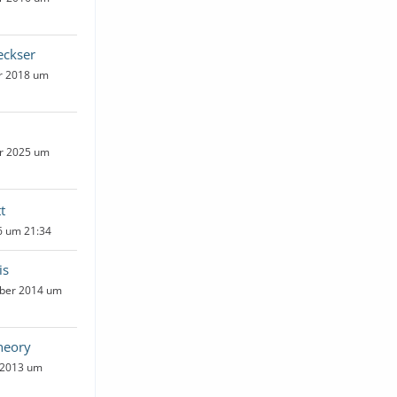
eckser
ar 2018 um
er 2025 um
t
26 um 21:34
is
ber 2014 um
heory
 2013 um