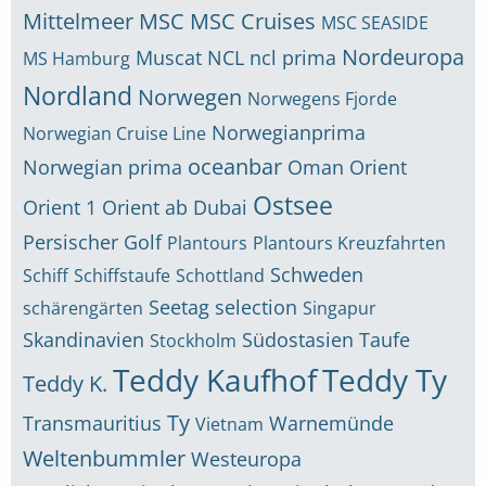
Mittelmeer
MSC
MSC Cruises
MSC SEASIDE
Nordeuropa
Muscat
NCL
ncl prima
MS Hamburg
Nordland
Norwegen
Norwegens Fjorde
Norwegianprima
Norwegian Cruise Line
oceanbar
Norwegian prima
Oman
Orient
Ostsee
Orient 1
Orient ab Dubai
Persischer Golf
Plantours
Plantours Kreuzfahrten
Schweden
Schiff
Schiffstaufe
Schottland
Seetag
selection
schärengärten
Singapur
Skandinavien
Südostasien
Taufe
Stockholm
Teddy Kaufhof
Teddy Ty
Teddy K.
Ty
Transmauritius
Warnemünde
Vietnam
Weltenbummler
Westeuropa