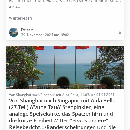
Es sind nicht die
Tunnel von Củ Chi
,
bei Ho Chi Minh Stadt,
also…
Weiterlesen
Dejotka
0
30. November 2024 um 18:02
Von Shanghai nach Singapur mit Aida Bella, 11.03. bis 01.04.2024
Von Shanghai nach Singapur mit Aida Bella
(27.Teil) //Vung Tau// Stehpinkler, eine
analoge Speisekarte, das Spatzenhirn und
die kurze Freiheit // Der "etwas andere"
Reisebericht.../Randerscheinungen und die