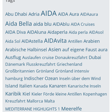
Tags
AIDA
Abu Dhabi
Adria
AIDA Aura
AIDAaura
Aida Bella
aida blu
AIDAblu
AIDA Cruises
AIDA Diva
AIDAluna
Aidaperla
Aida perla
AIDAsol
AIDAvita
AIDAstella
Arabien
Aida Sol
Antillen
Asien
Arabische Halbinsel
auf eigene Faust
aura
Ausflug
Dubai
Auslaufen
cruise
Donaukreuzfahrt
Dänemark
Flusskreuzfahrt
Griechenland
Großbritannien
Grönland
Grönland intensiv
Indischer Ozean
hamburg
Inseln über dem Wind
Island
Italien
Kanaren
Kanada
Kanarische Inseln
Karibik
Kiel
Kieler Förde
kleine Antillen
Kopenhagen
Kreuzfahrt
Mallorca
Malta
Meerelfe
MEDITERRANE HIGHLIGHTS 1