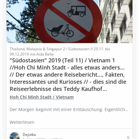
Thailand, Malaysia & Singapur 2 / Südostasien // 25.11. bis
09.12.2019 mit Aida Bella
"Südostasien" 2019 (Teil 11) / Vietnam 1
//Hoh Chi Minh Stadt - alles etwas anders...
// Der etwas andere Reisebericht..., Fakten,
Interessantes und Kurioses // - dies sind die
Reiseerlebnisse des Teddy Kaufhof...
Hoh Chi Minh Stadt / Vietnam
Der Morgen beginnt mit einer Enttäuschung. Eigentlich…
Weiterlesen
Dejotka
0