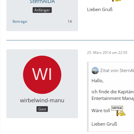
SternAIDA
Lieben Gruß
Anfänger
Beiträge
14
25. März 2014 um 22:55
Zitat von SternA
Hallo,
ich finde die Kapitän
Entertainment Manag
wirbelwind-manu
Gast
Wäre toll
Lieben Gruß