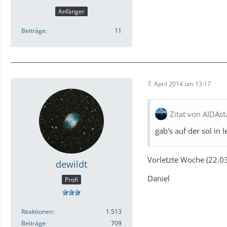
Anfänger
Beiträge
11
7. April 2014 um 13:17
Zitat von AIDAst
gab's auf der sol i
Vorletzte Woche (22.0
dewildt
Daniel
Profi
Reaktionen
1.513
Beiträge
709