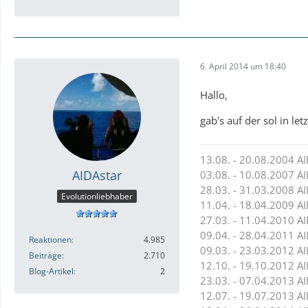
6. April 2014 um 18:40
Hallo,
gab's auf der sol in l
13.08. - 20.08.2004 
AIDAstar
03.08. - 10.08.2007 
28.03. - 31.03.2008 
Evolutionliebhaber
11.04. - 18.04.2009 A
27.03. - 11.04.2010 AI
09.04. - 28.04.2011 AI
Reaktionen
4.985
09.03. - 23.03.2012 A
Beiträge
2.710
12.10. - 19.10.2012
Blog-Artikel
2
23.03. - 07.04.2013 AI
12.07. - 19.07.2013 