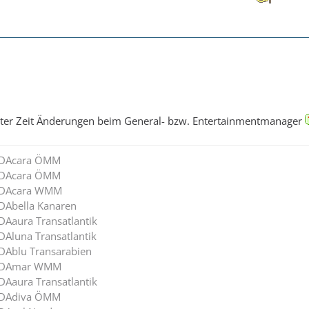
etzter Zeit Änderungen beim General- bzw. Entertainmentmanager
AIDAcara ÖMM
AIDAcara ÖMM
AIDAcara WMM
IDAbella Kanaren
DAaura Transatlantik
DAluna Transatlantik
IDAblu Transarabien
 AIDAmar WMM
DAaura Transatlantik
AIDAdiva ÖMM