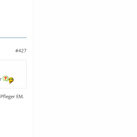
#427
er
Pfleger EM.