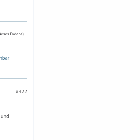
dieses Fadens)
chbar.
#422
r und