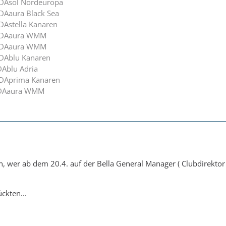
IDAsol Nordeuropa
IDAaura Black Sea
DAstella Kanaren
AIDAaura WMM
AIDAaura WMM
IDAblu Kanaren
DAblu Adria
IDAprima Kanaren
AIDAaura WMM
 wer ab dem 20.4. auf der Bella General Manager ( Clubdirektor 
ckten...