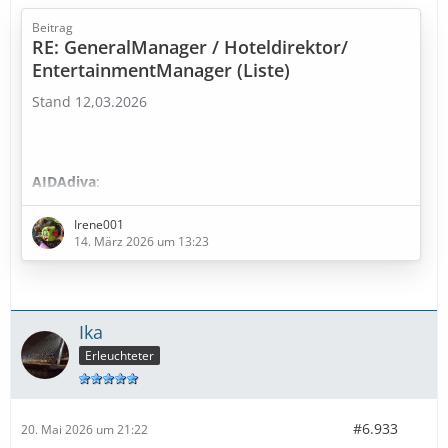
Beitrag
RE: GeneralManager / Hoteldirektor/
EntertainmentManager (Liste)
Stand 12,03.2026
AIDAdiva
:
HD: Silvia Fürst -Fournier
Irene001
14. März 2026 um 13:23
EM: Chris Geng
Ika
AIDAbella
:
Erleuchteter
HD: Aubrey Miranda
EM: Marie Gieler
#6.933
20. Mai 2026 um 21:22