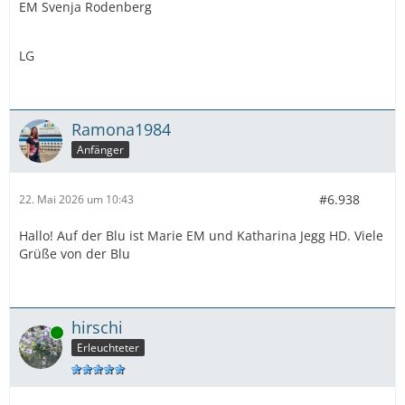
EM Svenja Rodenberg
CC
LG
AIDAcosma
:
HD: Michael Wetzar
Ramona1984
Anfänger
EM: Nadja Kohlermann
CC:
#6.938
22. Mai 2026 um 10:43
Hallo! Auf der Blu ist Marie EM und Katharina Jegg HD. Viele
Grüße von der Blu
hirschi
Online
Erleuchteter