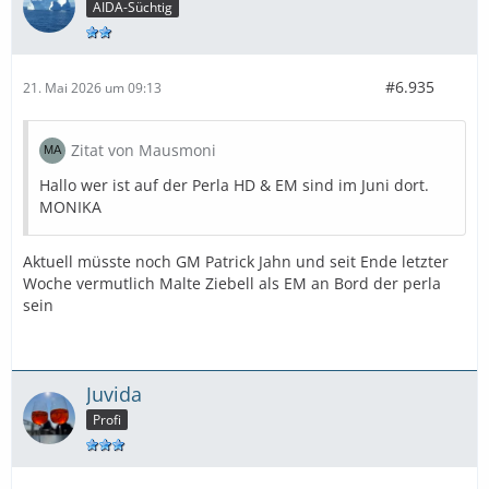
EM: Eva Bovensiepen
AIDA-Süchtig
#6.935
21. Mai 2026 um 09:13
AIDAmar
:
HD: Tobias Labitzke
Zitat von Mausmoni
EM:
Hallo wer ist auf der Perla HD & EM sind im Juni dort.
MONIKA
Aktuell müsste noch GM Patrick Jahn und seit Ende letzter
AIDAstella
:
Woche vermutlich Malte Ziebell als EM an Bord der perla
sein
HD: Christoph Röder
EM: Sascha Hahn
Juvida
Profi
AIDAprima
:
GM: Heidi Rothe