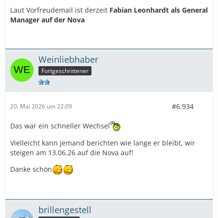
Laut Vorfreudemail ist derzeit
Fabian Leonhardt als General
Manager auf der Nova
AIDAluna
:
HD: Michel Klieverik
Weinliebhaber
EM: Eddi Brauer
Fortgeschrittener
AIDAblu
:
#6.934
20. Mai 2026 um 22:09
HD Martin Rösrel
Das war ein schneller Wechsel
EM: Lisa Osinski
Vielleicht kann jemand berichten wie lange er bleibt, wir
steigen am 13.06.26 auf die Nova auf!
Danke schön
AIDAsol
:
HD:
brillengestell