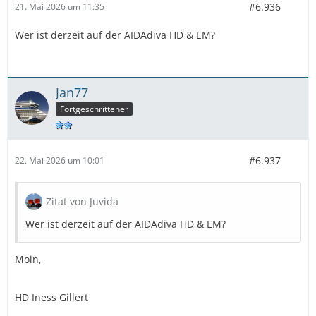
#6.936
21. Mai 2026 um 11:35
EM Janina Stengel
Wer ist derzeit auf der AIDAdiva HD & EM?
CC
Janina Hekele
Jan77
AIDAperla
:
Fortgeschrittener
GM: Clemens Sprangler
EM: Malte Ziebell
#6.937
22. Mai 2026 um 10:01
CC
Zitat von Juvida
Wer ist derzeit auf der AIDAdiva HD & EM?
AIDAnova
:
Moin,
GM: Lars Riecke
EM: Oliver Griese
HD Iness Gillert